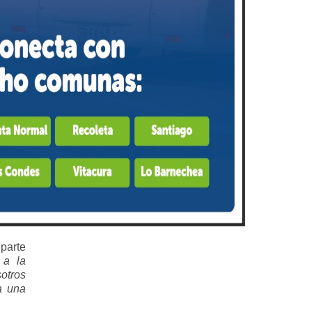
 parte
 a la
sotros
a una