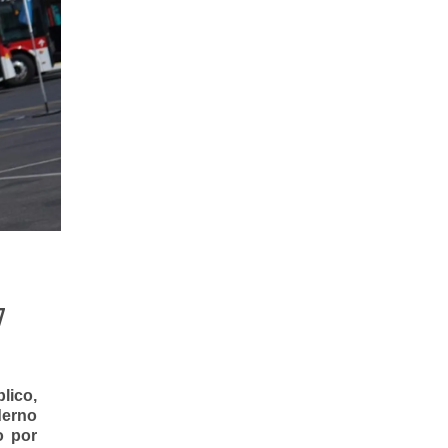
7
lico,
derno
o por