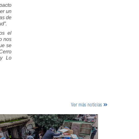
pacto
ner un
cas de
ud”.
os el
io nos
que se
Cerro
 y Lo
Ver más noticias