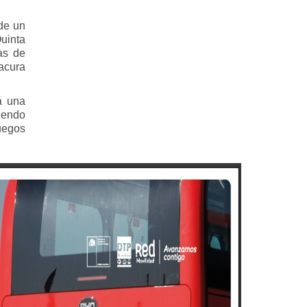
 de un
Quinta
as de
tacura
á una
iendo
Juegos